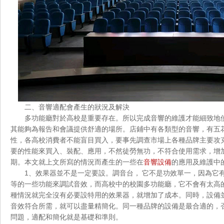
二、音響適配會產生的狀況及解決
多功能廳對於高校是重要存在。所以完成音響的維護才能細致地使用多功
其能夠為報告和會議提供舒適的場所。店鋪中有各類型的音響，有五
性，各高校消費者不能盲目買入，要事先調查市場上各種品牌主要攻
要的性能來買入、裝配、應用，不然徒勞無功，不符合使用需求
期。本文就上文所寫的情況而產生的一些在
音響設備
的應用及維護中的一
1、效果器並不是一定要設。調音台， 它不是功效單一，
等的一些功能來調試音效，而高校中的校園多功能廳，它不會有太高的要求
種情況就完全沒有必要設特用的效果器，就增加了成本。同時，設備並不
音效符合所需，就可以盡量精簡化。同一種品牌的設備是最合適的
問題，適配和簡化就是基礎和準則。