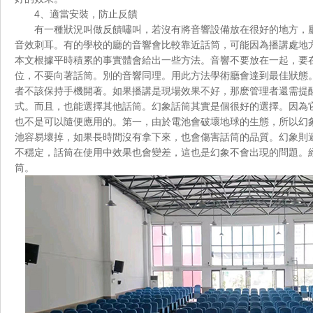
4、適當安裝，防止反饋
有一種狀況叫做反饋嘯叫，若沒有將音響設備放在很好的地方
音效刺耳。有的學校的廳的音響會比較靠近話筒，可能因為播講處地方不大
本文根據平時積累的事實體會給出一些方法。音響不要放在一起，要在播講處
位，不要向著話筒。別的音響同理。用此方法學術廳會達到最佳狀態
者不該保持手機開著。如果播講是現場效果不好，那麽管理者還
式。而且，也能選擇其他話筒。幻象話筒其實是個很好的選擇。因
也不是可以隨便應用的。第一，由於電池會破壞地球的生態，所以幻象
池容易壞掉，如果長時間沒有拿下來，也會傷害話筒的品質。幻象則避
不穩定，話筒在使用中效果也會變差，這也是幻象不會出現的問題
筒。