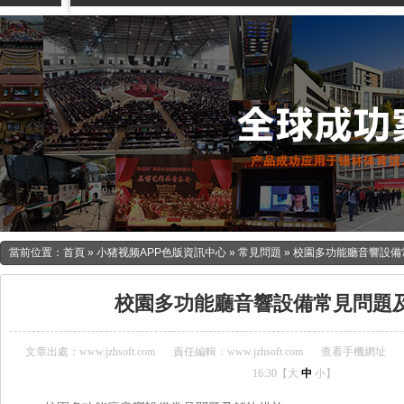
當前位置：
首頁
»
小猪视频APP色版資訊中心
»
常見問題
»
校園多功能廳音響設備
校園多功能廳音響設備常見問題
文章出處：www.jzhsoft.com
責任編輯：www.jzhsoft.com
查看手機網址
16:30【
大
中
小
】