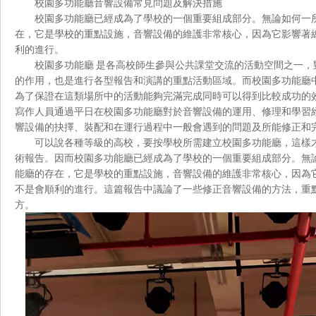
校園多功能廳音響設備常見問題及解決措施
校園多功能廳已經成為了學校的一個重要組成部分。無論如何
在，它是學校的重點設施，音響設備的維護非常核心，因為它
利的進行。
校園多功能廳 是各高校師生參與公共課堂交流的活動空間之一
的作用，也是進行各型報告和演講的重點活動區域。而校園多功能廳
為了保證在這類場所中的活動能夠完滿完成同時可以得到比較成功的效果
寫作人員通過平日在校園多功能廳對於音響設備的運用、修理和學習經
響設備的抉擇、裝配和在運行過程中一般會遇到的問題及所能修正和完
可以說各種等級的高校，要按學校所需建立校園多功能廳
術報告。因而校園多功能廳已經成為了學校的一個重要組成部分
能廳的存在，它是學校的重點設施，音響設備的維護非常核心，
不是會順利的進行。這篇報告中議論了一些修正音響設備的方法
方。