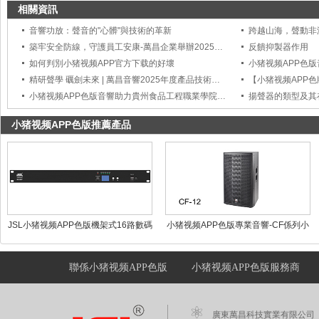
相關資訊
音響功放：聲音的"心髒"與技術的革新
築牢安全防線，守護員工安康-萬昌企業舉辦2025年度工傷事故處理與預防培訓
反饋抑製器作用
如何判別小猪视频APP官方下载的好壞
小猪视频APP色
精研聲學 礪劍未來 | 萬昌音響2025年度產品技術培訓會圓滿舉行
小猪视频APP色版音響助力貴州食品工程職業學院打造智慧會議新標杆
揚聲器的類型及其
小猪视频APP色版推薦產品
JSL小猪视频APP色版機架式16路數碼
小猪视频APP色版專業音響-CF係列小
監聽器WE-1007
猪视频APP官方下载 CF-12
聯係小猪视频APP色版
小猪视频APP色版服務商
廣東萬昌科技實業有限公司 版