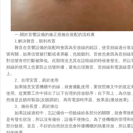
一.關於音響設備的修正措施在裝配的流程裏
1.解決雜音，順利布置
雜音在音響設備的裝配時會因為安放線的錯誤，使音頻線過分靠近
號有關，如果信號被打斷或者屏蔽，也能聽到。音效也會因為音頻線
對信號有些打斷被降低。此類情況尤其在設暗線的時候會發生。所以電
頻線的使用上也要防止信號幹擾，避免出現雜音。音頻線和電源線需
上。
2、合理安置，易於使用
如果隨意安置機櫃中的線，就會擾亂使用，要按照條文中的規定來布置
使用。從實際工作中得出了以下合理的排放順序：自下而上，為功放
然後是反饋抑製器(反饋調節)、再而電源時序器、效果器(播放效果)、調音
3、備份長度，易於換位
如果設線過程中，忘記備份一些餘線給各部分的關聯，就會導
是有發生狀況，所以沒有備份，設備不便換位。為了使機櫃的管理和修
部分餘留。並且，不好的自然狀況也會幹擾機櫃的熱量排放，
好的效果。