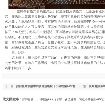
3、主席專有模式是為主席設計的主席自用的模式，但是沒有達到
式，在應用上效果無疑是讓人失望的，盡管初意是想要保持整個過程中安
名思義，在此功能應用時，擁有絕對的主導權，如果觸碰PRIO
使用此功能的人才可以發言，而其他的話筒就會被關閉，失去發言權
按下PRIO，此模式才能關閉，而演講者在演講完畢很容易忘記開啟客
些騷亂。不僅如此，主席專有模式功能為了讓觀眾和演講者得到提示
廳，會好像突然產生了噪音，驚擾了觀眾，並不利於多功能廳管理
用，經過研究調查，主席普通模式便沒有這種現象，在應用時更加便捷
三、結語
綜上所述，紙上談兵是不可以的，在現實的經曆中總結不足與發現
的使用效果。有時在工作過程中出現的一些狀況可以通過積累的方法來
夠順利進行下一步。
上一篇：
如何提高演講中的語音清晰度【小猪视频APP色
下一篇：
視頻會議係
版音響】
此文關鍵字：
線陣音響
小猪视频APP污音響
會議音響
電教小猪视频APP