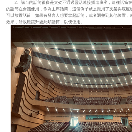
2、講台的話筒很多是支架不通過靈活連接插進底座，這種話筒
的話筒在會議使用，作為主席話筒，這個例子就是應用了支架與底座
可以放置話筒，如果有發言人想要拿起話筒，或者調整到其他位置
效果，所以應該升級此類話筒，以便使用。