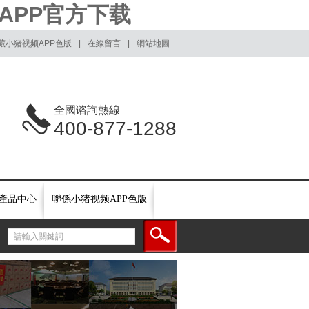
APP官方下载
藏小猪视频APP色版
|
在線留言
|
網站地圖
全國谘詢熱線
400-877-1288
產品中心
聯係小猪视频APP色版